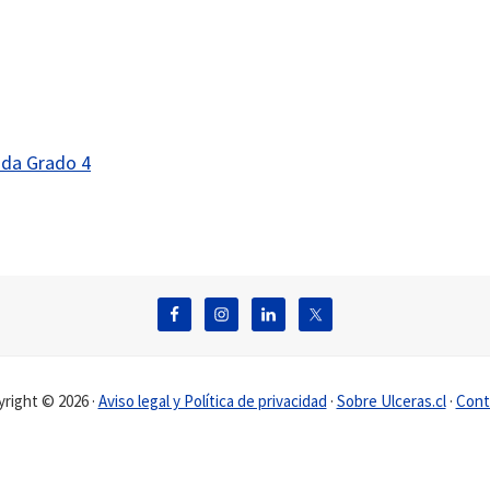
da Grado 4
right © 2026 ·
Aviso legal y Política de privacidad
·
Sobre Ulceras.cl
·
Cont