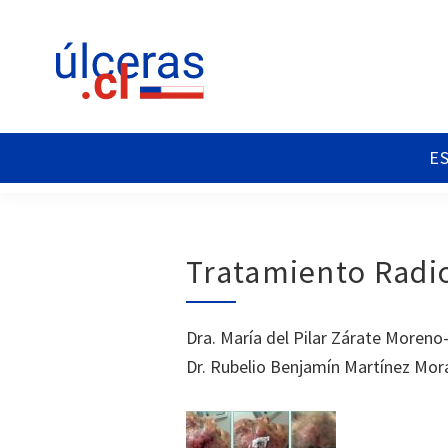
Saltar
Saltar
Saltar
a
al
al
la
contenido
pie
navegación
principal
de
principal
página
Ulceras
Espacio
Chile
divulgativo
sobre
Úlceras.
Edición
Tratamiento Radi
Chile.
Dra. María del Pilar Zárate Moreno
Dr. Rubelio Benjamín Martínez Mor