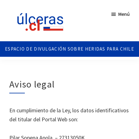
Saltar
Saltar
al
al
Menú
contenido
pie
principal
de
página
Ulceras
Espacio
Chile
divulgativo
sobre
Úlceras.
Edición
Aviso legal
Chile.
En cumplimiento de la Ley, los datos identificativos
del titular del Portal Web son:
Pilar Sopena Apola – 27313050K