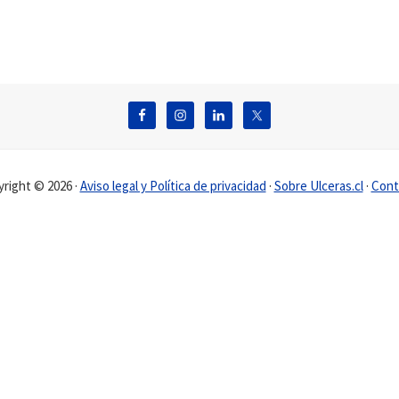
right © 2026 ·
Aviso legal y Política de privacidad
·
Sobre Ulceras.cl
·
Cont