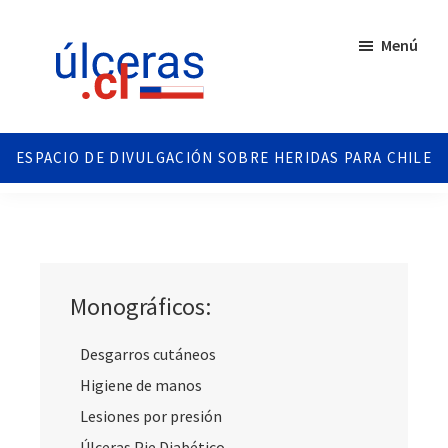
Saltar
Saltar
al
al
Menú
contenido
pie
principal
de
página
Ulceras
Espacio
Chile
divulgativo
sobre
Úlceras.
Edición
Chile.
Monográficos:
Desgarros cutáneos
Higiene de manos
Lesiones por presión
Úlceras Pie Diabético