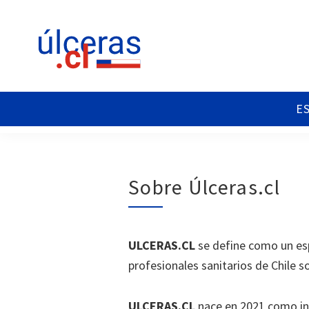
Saltar
Saltar
Saltar
a
al
al
la
contenido
pie
navegación
principal
de
principal
página
Ulceras
Espacio
Chile
divulgativo
sobre
Úlceras.
Edición
Sobre Úlceras.cl
Chile.
ULCERAS.CL
se define como un esp
profesionales sanitarios de Chile so
ULCERAS.CL
nace en 2021 como ini