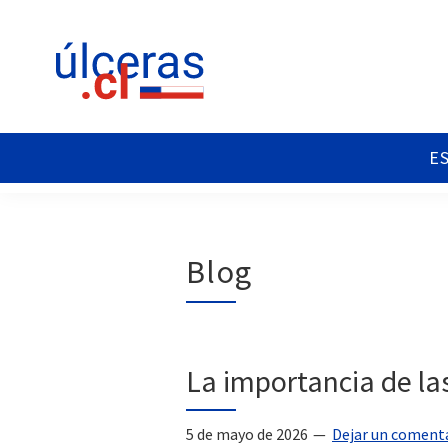
Saltar
Saltar
Saltar
a
al
al
la
contenido
pie
navegación
principal
de
principal
página
Ulceras
Espacio
Chile
divulgativo
sobre
Úlceras.
Edición
Blog
Chile.
La importancia de las
5 de mayo de 2026
Dejar un coment