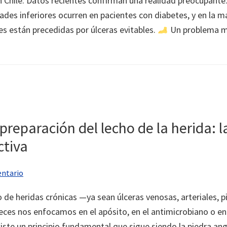
n Chile. Datos recientes confirman una realidad preocupant
des inferiores ocurren en pacientes con diabetes, y en la m
s están precedidas por úlceras evitables.
Un problema m
preparación del lecho de la herida: l
ctiva
entario
 de heridas crónicas —ya sean úlceras venosas, arteriales, pi
ces nos enfocamos en el apósito, en el antimicrobiano o en
ste un principio fundamental que sigue siendo la piedra an