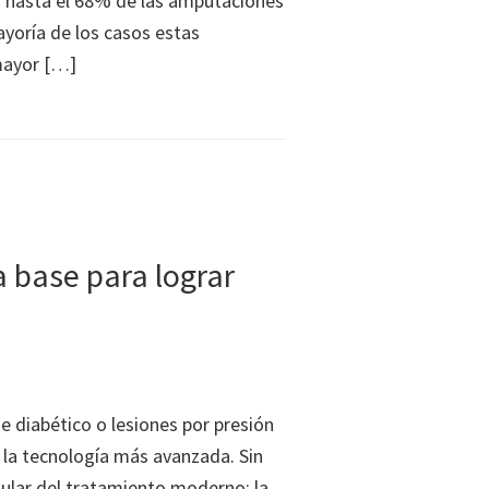
e: hasta el 68% de las amputaciones
ayoría de los casos estas
ayor […]
a base para lograr
e diabético o lesiones por presión
 la tecnología más avanzada. Sin
gular del tratamiento moderno: la