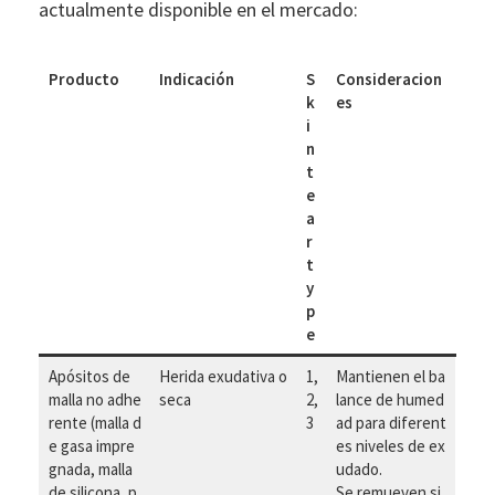
actualmente disponible en el mercado:
Producto
Indicación
S
Consideracion
k
es
i
n
t
e
a
r
t
y
p
e
Apósitos de
Herida exudativa o
1,
Mantienen el ba
malla no adhe
seca
2,
lance de humed
rente (malla d
3
ad para diferent
e gasa impre
es niveles de ex
gnada, malla
udado.
de silicona, p
Se remueven si