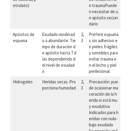
etrolato)
n traumaPuede
n necesitar de u
n apósito secun
dario
Apósitos de
Exudado moderad
2,
Preferir espuma
espuma
o a abundante. Tie
3
s sin adhesivo e
mpo de duración d
n pieles frágiles
e apósito hasta 7 d
y sensibles para
ías dependiendo d
evitar trauma e
el nivel de exudad
n el lecho y piel
o
perilesional
Hidrogeles
Heridas secas. Pro
2,
Precaución: pue
porciona humedad
3
de ocasionar ma
ceración de la h
erida si está mu
y exudativa.
Indicados para h
eridas con nulo-
bajo exudado
Se necesita apó