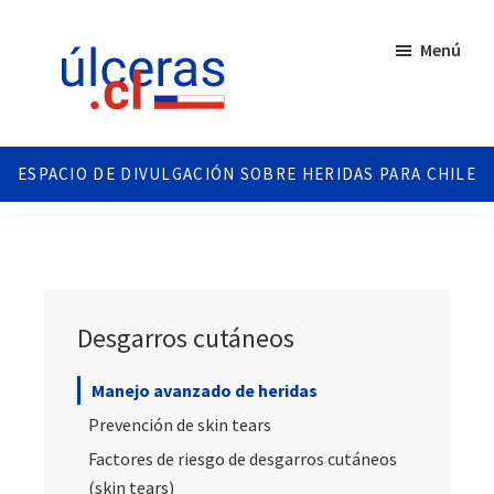
Saltar
Saltar
al
al
Menú
contenido
pie
principal
de
página
Ulceras
Espacio
Chile
divulgativo
sobre
Úlceras.
Edición
Chile.
Desgarros cutáneos
Manejo avanzado de heridas
Prevención de skin tears
Factores de riesgo de desgarros cutáneos
(skin tears)