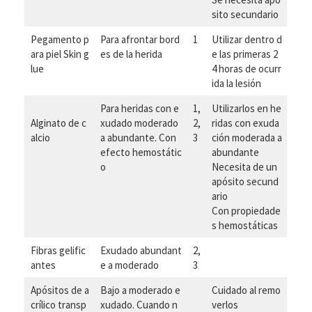
sito secundario
Pegamento p
Para afrontar bord
1
Utilizar dentro d
ara piel Skin g
es de la herida
e las primeras 2
lue
4 horas de ocurr
ida la lesión
Para heridas con e
1,
Utilizarlos en he
Alginato de c
xudado moderado
2,
ridas con exuda
alcio
a abundante. Con
3
ción moderada a
efecto hemostátic
abundante
o
Necesita de un
apósito secund
ario
Con propiedade
s hemostáticas
Fibras gelific
Exudado abundant
2,
antes
e a moderado
3
Apósitos de a
Bajo a moderado e
Cuidado al remo
crílico transp
xudado. Cuando n
verlos