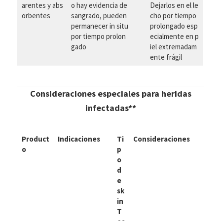
arentes y abs
o hay evidencia de
Dejarlos en el le
orbentes
sangrado, pueden
cho por tiempo
permanecer in situ
prolongado esp
por tiempo prolon
ecialmente en p
gado
iel extremadam
ente frágil
Consideraciones especiales para heridas
infectadas**
Product
Indicaciones
Ti
Consideraciones
o
p
o
d
e
sk
in
T