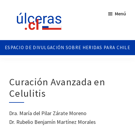
Saltar
Saltar
al
al
Menú
contenido
pie
principal
de
página
Ulceras
Espacio
Chile
divulgativo
sobre
Úlceras.
Edición
Curación Avanzada en
Chile.
Celulitis
Dra. María del Pilar Zárate Moreno
Dr. Rubelio Benjamín Martínez Morales