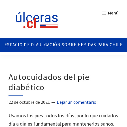
Saltar
Saltar
al
al
Menú
contenido
pie
principal
de
página
Ulceras
Espacio
Chile
divulgativo
sobre
Úlceras.
Edición
Autocuidados del pie
Chile.
diabético
22 de octubre de 2021
Dejar un comentario
Usamos los pies todos los días, por lo que cuidarlos
día a día es fundamental para mantenerlos sanos.