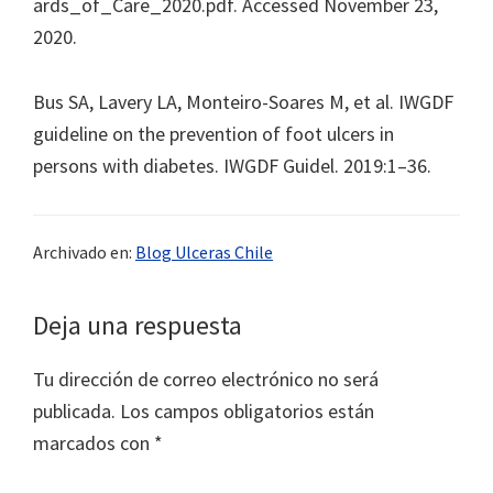
ards_of_Care_2020.pdf. Accessed November 23,
2020.
Bus SA, Lavery LA, Monteiro-Soares M, et al. IWGDF
guideline on the prevention of foot ulcers in
persons with diabetes. IWGDF Guidel. 2019:1–36.
Archivado en:
Blog Ulceras Chile
Interacciones
Deja una respuesta
con
Tu dirección de correo electrónico no será
los
publicada.
Los campos obligatorios están
lectores
marcados con
*