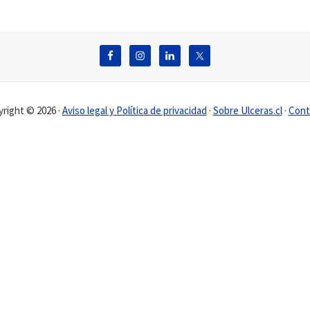
right © 2026 ·
Aviso legal y Política de privacidad
·
Sobre Ulceras.cl
·
Cont