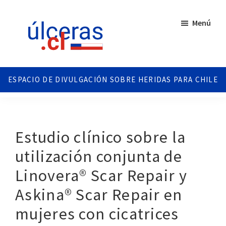
Saltar
Saltar
al
al
Menú
contenido
pie
principal
de
página
Ulceras
Espacio
Chile
divulgativo
sobre
Úlceras.
Edición
Estudio clínico sobre la
Chile.
utilización conjunta de
Linovera® Scar Repair y
Askina® Scar Repair en
mujeres con cicatrices