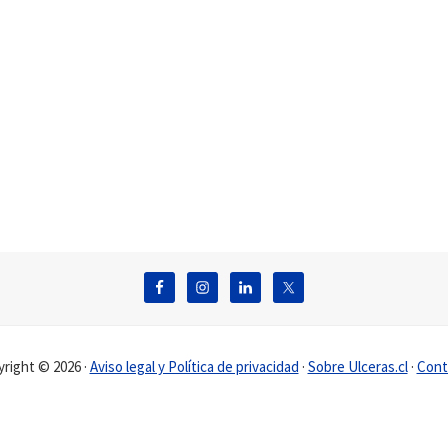
right © 2026 ·
Aviso legal y Política de privacidad
·
Sobre Ulceras.cl
·
Cont