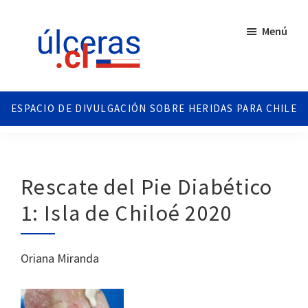
Saltar
Saltar
al
al
Menú
contenido
pie
principal
de
página
Ulceras
Espacio
Chile
divulgativo
sobre
Úlceras.
Edición
Rescate del Pie Diabético
Chile.
1: Isla de Chiloé 2020
Oriana Miranda