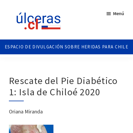
Saltar
Saltar
al
al
Menú
contenido
pie
principal
de
página
Ulceras
Espacio
Chile
divulgativo
sobre
Úlceras.
Edición
Rescate del Pie Diabético
Chile.
1: Isla de Chiloé 2020
Oriana Miranda