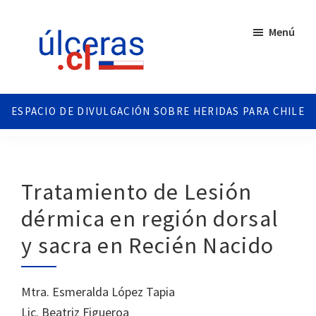
Saltar
Saltar
al
al
Menú
contenido
pie
principal
de
página
Ulceras
Espacio
Chile
divulgativo
sobre
Úlceras.
Edición
Tratamiento de Lesión
Chile.
dérmica en región dorsal
y sacra en Recién Nacido
Mtra. Esmeralda López Tapia
Lic. Beatriz Figueroa