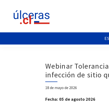
Saltar
Saltar
Saltar
a
al
al
la
contenido
pie
navegación
principal
de
principal
página
Ulceras
Espacio
Chile
divulgativo
sobre
Úlceras.
Edición
Webinar Tolerancia 
Chile.
infección de sitio 
18 de mayo de 2026
Fecha: 05 de agosto 2026