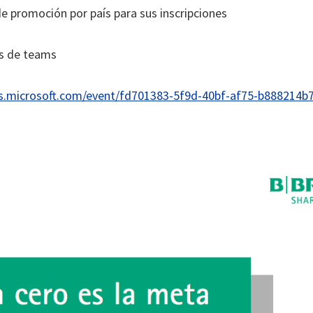
e promoción por país para sus inscripciones
és de teams
ms.microsoft.com/event/fd701383-5f9d-40bf-af75-b888214