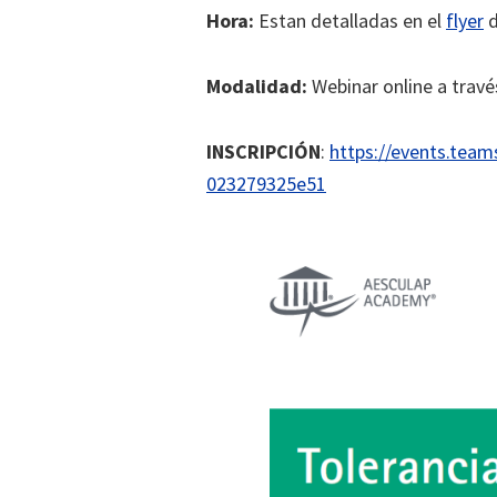
Hora:
Estan detalladas en el
flyer
d
Modalidad:
Webinar online a trav
INSCRIPCIÓN
:
https://events.tea
023279325e51