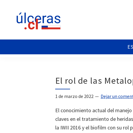
Saltar
Saltar
Saltar
a
al
al
la
contenido
pie
navegación
principal
de
principal
página
Ulceras
Espacio
Chile
divulgativo
sobre
Úlceras.
Edición
El rol de las Metal
Chile.
1 de marzo de 2022
Dejar un comen
El conocimiento actual del manejo 
claves en el tratamiento de heridas
la IWII 2016 y el biofilm con su ro