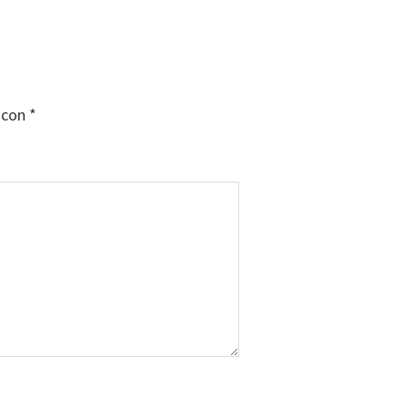
 con
*