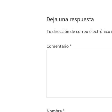
Interacciones
Deja una respuesta
con
Tu dirección de correo electrónico 
los
lectores
Comentario
*
Nombre
*