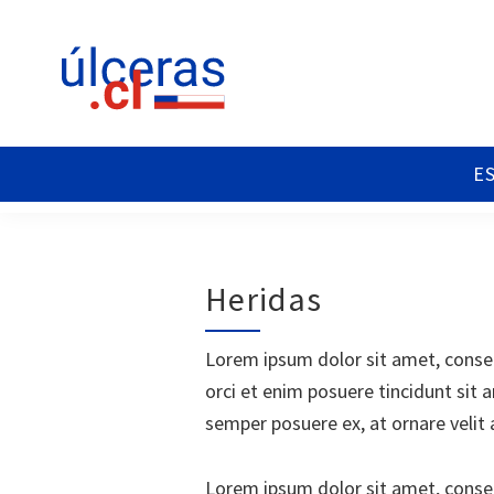
Saltar
Saltar
Saltar
a
al
al
la
contenido
pie
navegación
principal
de
principal
página
Ulceras
Espacio
Chile
divulgativo
sobre
Úlceras.
Edición
Heridas
Chile.
Lorem ipsum dolor sit amet, consecte
orci et enim posuere tincidunt sit 
semper posuere ex, at ornare velit 
Lorem ipsum dolor sit amet, consecte