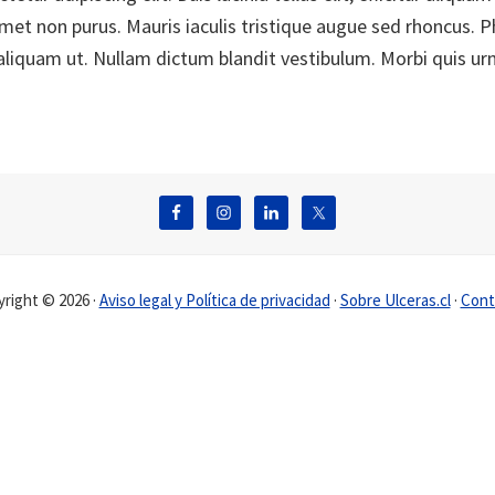
amet non purus. Mauris iaculis tristique augue sed rhoncus. 
aliquam ut. Nullam dictum blandit vestibulum. Morbi quis urn
right © 2026 ·
Aviso legal y Política de privacidad
·
Sobre Ulceras.cl
·
Cont