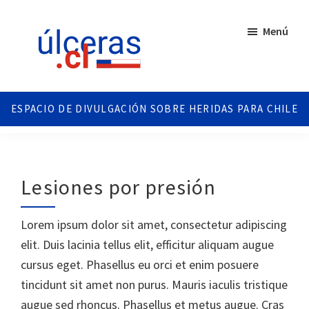
Saltar
Saltar
al
al
Menú
contenido
pie
principal
de
página
Ulceras
Espacio
Chile
divulgativo
sobre
Úlceras.
Edición
Lesiones por presión
Chile.
Lorem ipsum dolor sit amet, consectetur adipiscing
elit. Duis lacinia tellus elit, efficitur aliquam augue
cursus eget. Phasellus eu orci et enim posuere
tincidunt sit amet non purus. Mauris iaculis tristique
augue sed rhoncus. Phasellus et metus augue. Cras