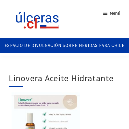
Saltar
Saltar
al
al
Menú
contenido
pie
principal
de
página
Ulceras
Espacio
Chile
divulgativo
sobre
Úlceras.
Edición
Linovera Aceite Hidratante
Chile.