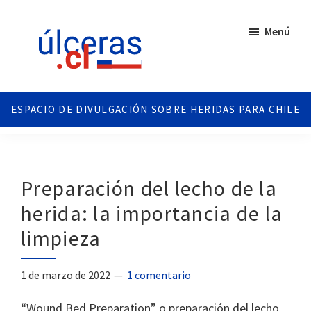
Saltar
Saltar
al
al
Menú
contenido
pie
principal
de
página
Ulceras
Espacio
Chile
divulgativo
sobre
Úlceras.
Edición
Preparación del lecho de la
Chile.
herida: la importancia de la
limpieza
1 de marzo de 2022
1 comentario
“Wound Bed Preparation” o preparación del lecho