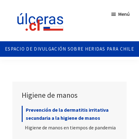
Saltar
Saltar
al
al
Menú
contenido
pie
principal
de
página
Ulceras
Espacio
Chile
divulgativo
sobre
Úlceras.
Edición
Chile.
Higiene de manos
Prevención de la dermatitis irritativa
secundaria a la higiene de manos
Higiene de manos en tiempos de pandemia