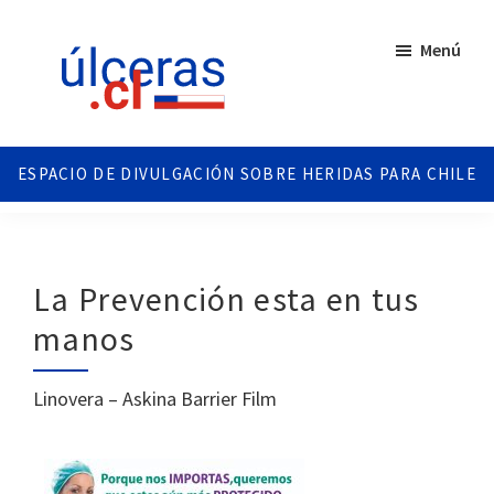
Saltar
Saltar
al
al
Menú
contenido
pie
principal
de
página
Ulceras
Espacio
Chile
divulgativo
sobre
Úlceras.
Edición
La Prevención esta en tus
Chile.
manos
Linovera – Askina Barrier Film